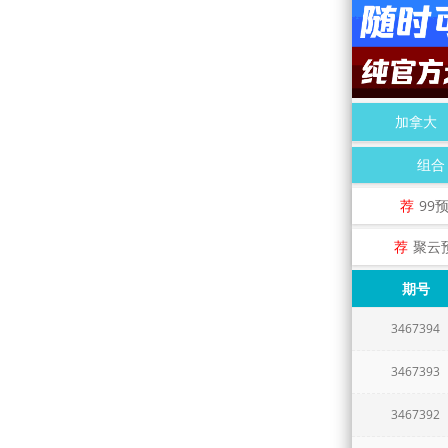
加拿大
组合
荐
99
荐
聚云
期号
3467394
3467393
3467392