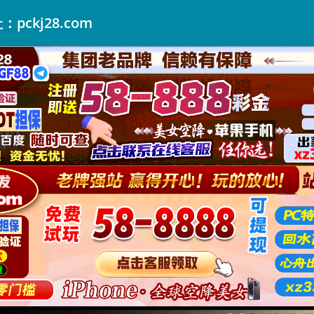
pckj28.com