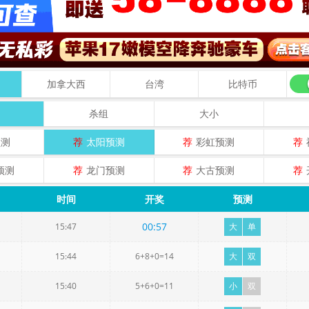
加拿大西
台湾
比特币
杀组
大小
预测
荐
太阳预测
荐
彩虹预测
荐
预测
荐
龙门预测
荐
大古预测
荐
时间
开奖
预测
00
:
56
15:47
大
单
15:44
6+8+0=14
大
双
15:40
5+6+0=11
小
双