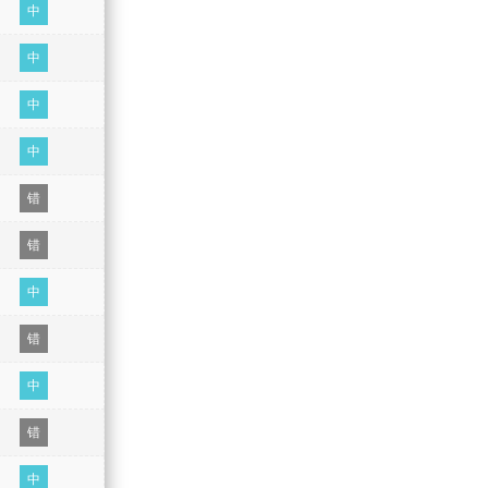
中
中
中
中
错
错
中
错
中
错
中