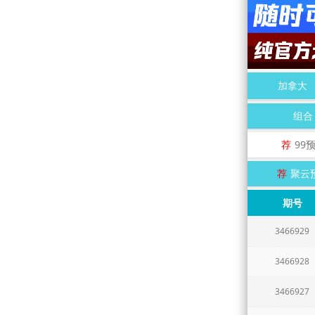
加拿大
组合
荐
99
荐
聚云
期号
3466929
3466928
3466927