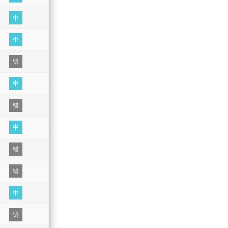
中
中
错
中
错
中
错
错
中
错