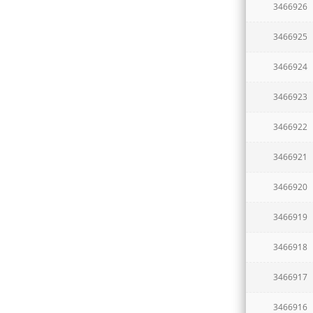
3466926
3466925
3466924
3466923
3466922
3466921
3466920
3466919
3466918
3466917
3466916