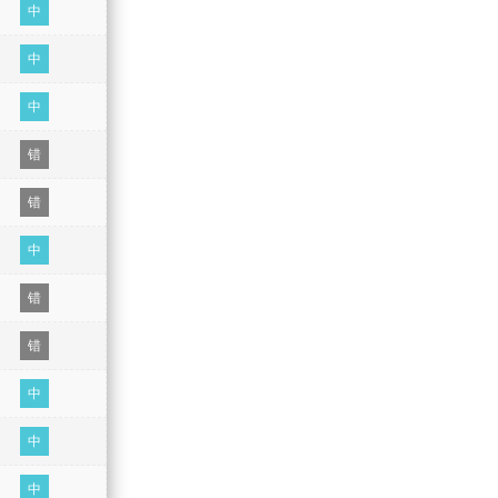
中
中
中
错
错
中
错
错
中
中
中