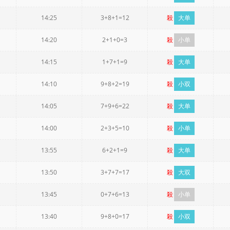
14:25
3+8+1=12
殺
大单
14:20
2+1+0=3
殺
小单
14:15
1+7+1=9
殺
大单
14:10
9+8+2=19
殺
小双
14:05
7+9+6=22
殺
大单
14:00
2+3+5=10
殺
小单
13:55
6+2+1=9
殺
大单
13:50
3+7+7=17
殺
大双
13:45
0+7+6=13
殺
小单
13:40
9+8+0=17
殺
小双