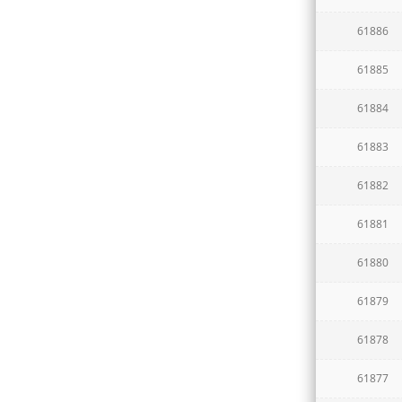
61886
61885
61884
61883
61882
61881
61880
61879
61878
61877