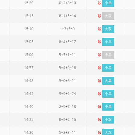
15:20
0+2+8=10
殺
小单
15:15
8+1+5=14
殺
大双
15:10
1+3+5=9
殺
大双
15:05
8+4+5=17
殺
小单
15:00
5+5+1=11
殺
小单
14:55
5+4+9=18
殺
小单
14:48
5+0+6=11
殺
大单
14:45
9+9+6=24
殺
小单
14:40
2+9+7=18
殺
小单
14:35
0+9+7=16
殺
小双
14:30
5+3+3=11
殺
大双