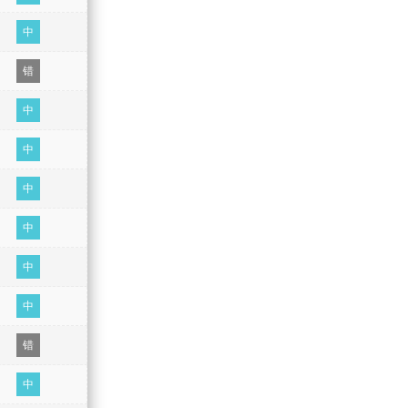
中
错
中
中
中
中
中
中
错
中