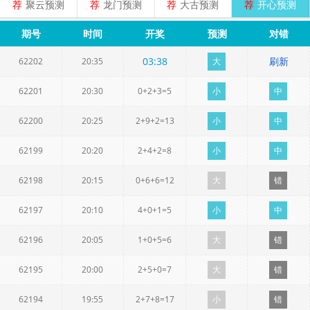
荐
聚云预测
荐
龙门预测
荐
大古预测
荐
开心预测
期号
时间
开奖
预测
对错
03
:
38
刷新
62202
20:35
大
62201
20:30
0+2+3=5
小
中
62200
20:25
2+9+2=13
小
中
62199
20:20
2+4+2=8
小
中
62198
20:15
0+6+6=12
大
错
62197
20:10
4+0+1=5
小
中
62196
20:05
1+0+5=6
大
错
62195
20:00
2+5+0=7
大
错
62194
19:55
2+7+8=17
小
错