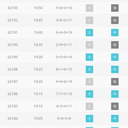
62193
19:50
5+8+3=16
小
错
62192
19:45
3+6+2=11
大
错
62191
19:40
6+4+9=19
大
中
62190
19:35
2+9+0=11
大
错
62189
19:30
0+5+9=14
大
中
62188
19:25
8+1+6=15
大
中
62187
19:20
9+4+6=19
小
错
62186
19:15
7+7+5=19
大
中
62185
19:10
4+3+4=11
大
错
62184
19:05
3+0+5=8
小
中