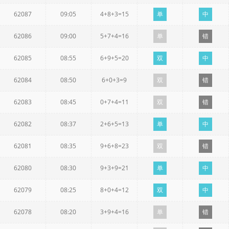
62087
09:05
4+8+3=15
单
中
62086
09:00
5+7+4=16
单
错
62085
08:55
6+9+5=20
双
中
62084
08:50
6+0+3=9
双
错
62083
08:45
0+7+4=11
双
错
62082
08:37
2+6+5=13
单
中
62081
08:35
9+6+8=23
双
错
62080
08:30
9+3+9=21
单
中
62079
08:25
8+0+4=12
双
中
62078
08:20
3+9+4=16
单
错