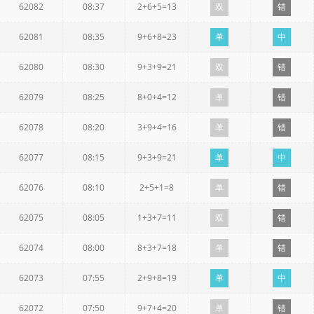
62082
08:37
2+6+5=13
双
错
62081
08:35
9+6+8=23
单
中
62080
08:30
9+3+9=21
双
错
62079
08:25
8+0+4=12
单
错
62078
08:20
3+9+4=16
单
错
62077
08:15
9+3+9=21
单
中
62076
08:10
2+5+1=8
单
错
62075
08:05
1+3+7=11
双
错
62074
08:00
8+3+7=18
单
错
62073
07:55
2+9+8=19
单
中
62072
07:50
9+7+4=20
单
错