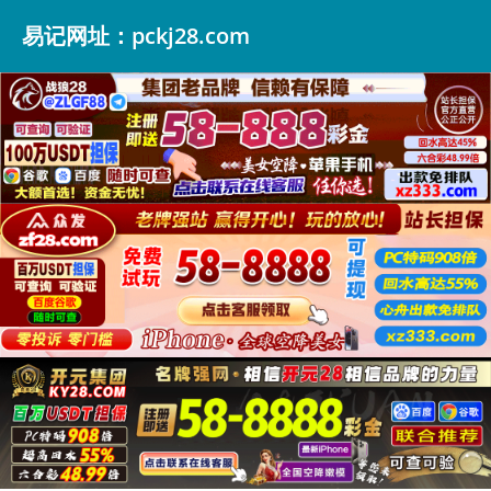
易记网址：pckj28.com